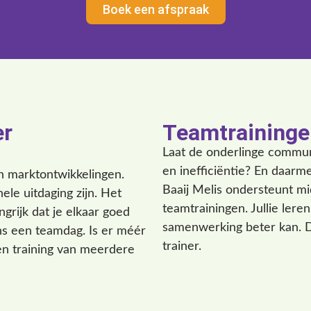
Boek een afspraak
er
Teamtraininge
Laat de onderlinge communi
en inefficiëntie? En daar
an marktontwikkelingen.
Baaij Melis ondersteunt m
ele uitdaging zijn. Het
teamtrainingen. Jullie ler
grijk dat je elkaar goed
samenwerking beter kan. Di
ns een teamdag. Is er méér
trainer.
n training van meerdere