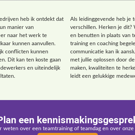
drijven heb ik ontdekt dat
Als leidinggevende heb je t
hun manier van
verschillen. Herken je dit
er naar het werk te
en benutten in plaats van t
lkaar kunnen aanvullen.
training en coaching begel
jk conflicten kunnen
communicatie kan ik aanslu
n. Dit kan ten koste gaan
met jullie oplossen door d
edewerkers en uiteindelijk
maken, kwaliteiten te herk
ltaten.
leidt een gelukkige medewe
Plan een kennismakingsgespre
r weten over een teamtraining of teamdag en over onz